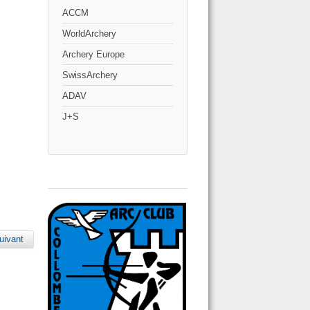
ACCM
WorldArchery
Archery Europe
SwissArchery
ADAV
J+S
uivant