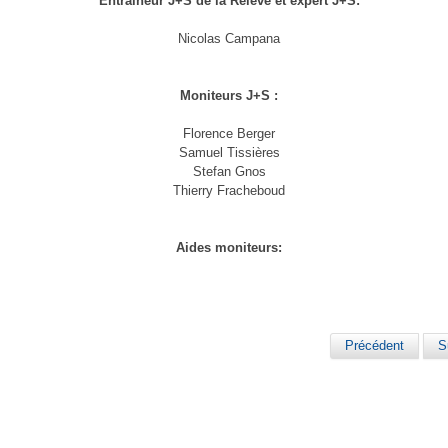
Entraîneur J+S de la Relève et expert J+S:
Nicolas Campana
Moniteurs J+S :
Florence Berger
Samuel Tissières
Stefan Gnos
Thierry Fracheboud
Aides moniteurs:
Précédent
S