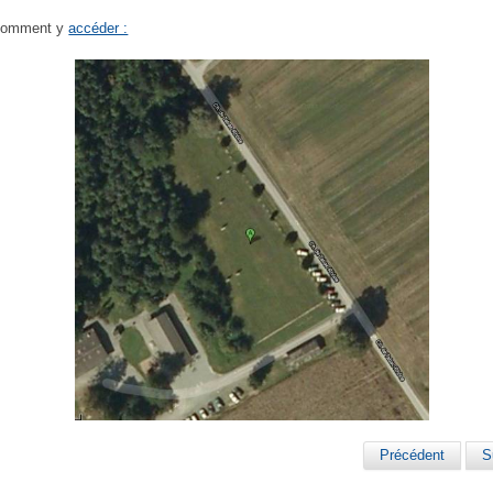
 comment y
accéder :
Précédent
S