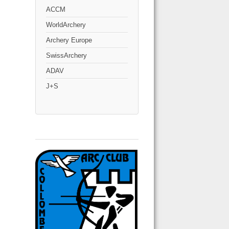
ACCM
WorldArchery
Archery Europe
SwissArchery
ADAV
J+S