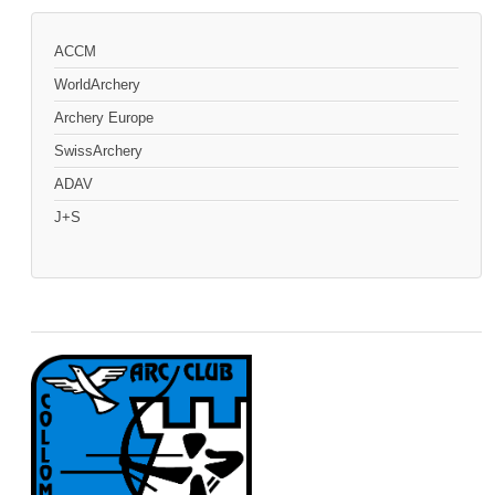
ACCM
WorldArchery
Archery Europe
SwissArchery
ADAV
J+S