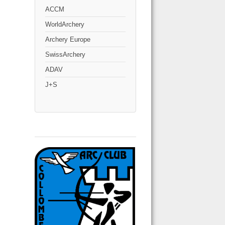
ACCM
WorldArchery
Archery Europe
SwissArchery
ADAV
J+S