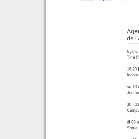
Age
de 
6 janv
Tir à l
18-20 
Indoo
sa 13 
Journé
30 - 3
Camp 
di 05 
Sortie