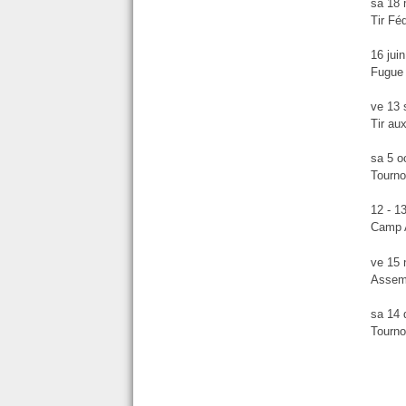
sa 18 
Tir Fé
16 jui
Fugue 
ve 13
Tir au
sa 5 o
Tourno
12 - 1
Camp 
ve 15
Assem
sa 14
Tourno