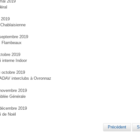
mai 2019
déral
n 2019
Chablaisienne
 septembre 2019
x Flambeaux
ctobre 2019
i interne Indoor
3 octobre 2019
ADAV interclubs à Ovronnaz
 novembre 2019
blée Générale
 décembre 2019
i de Noël
Précédent
S