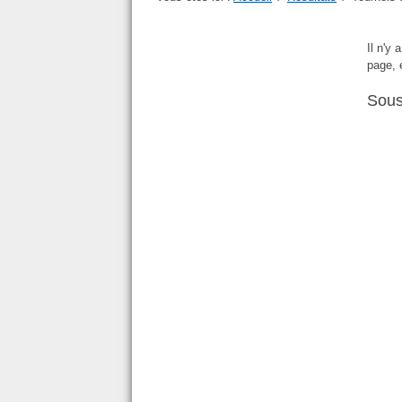
Il n'y
page, 
Sous