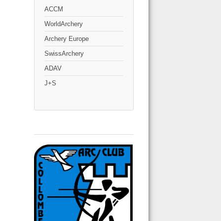
ACCM
WorldArchery
Archery Europe
SwissArchery
ADAV
J+S