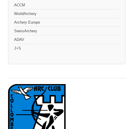
ACCM
WorldArchery
Archery Europe
SwissArchery
ADAV
J+S