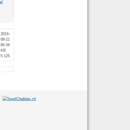
ad
2016-
08-21
86.56
KB
5 125