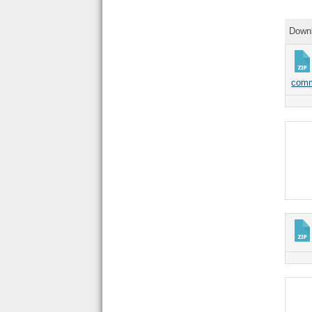
Down
com