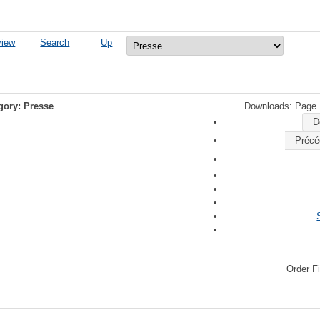
view
Search
Up
gory: Presse
Downloads: Page 
D
Précé
Order Fi