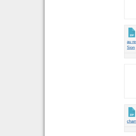
au r
Sion
cham