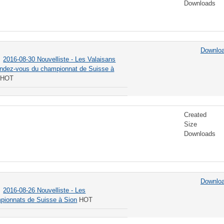
Downloads
Downlo
2016-08-30 Nouvelliste - Les Valaisans
endez-vous du championnat de Suisse à
HOT
Created
Size
Downloads
Downlo
2016-08-26 Nouvelliste - Les
pionnats de Suisse à Sion
HOT