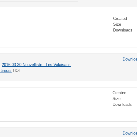
Created
Size
Downloads
Downlo
2016-03-30 Nouvelliste - Les Valaisans
tireurs
HOT
Created
Size
Downloads
Downlo