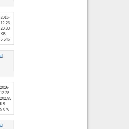
2016-
12-26
20.83
KB
5 546
ad
2016-
12-28
202.95
KB
5 076
ad