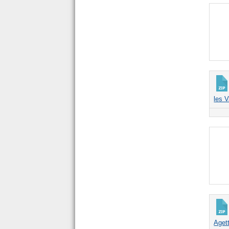
les 
Aget