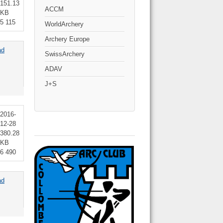
151.13
ACCM
KB
5 115
WorldArchery
Archery Europe
ad
SwissArchery
ADAV
J+S
2016-
12-28
380.28
KB
6 490
ad