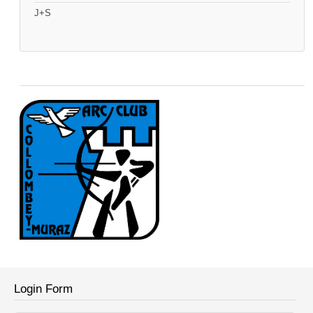
J+S
Login Form