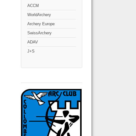
ACCM
WorldArchery
Archery Europe
SwissArchery
ADAV
J+S