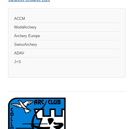
ACCM
WorldArchery
Archery Europe
SwissArchery
ADAV
J+S