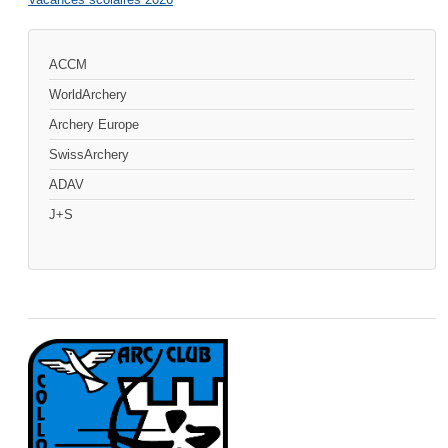
ACCM
WorldArchery
Archery Europe
SwissArchery
ADAV
J+S