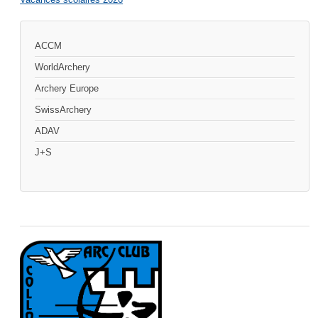
ACCM
WorldArchery
Archery Europe
SwissArchery
ADAV
J+S