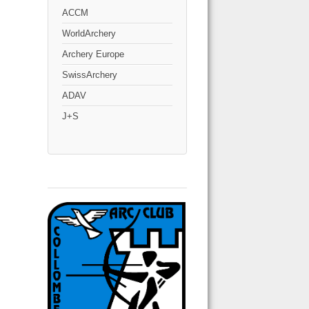
ACCM
WorldArchery
Archery Europe
SwissArchery
ADAV
J+S