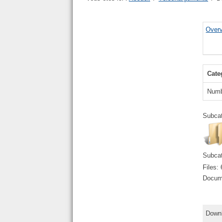
Over
Cate
Numb
Subcat
Subcat
Files: 
Docume
Downl