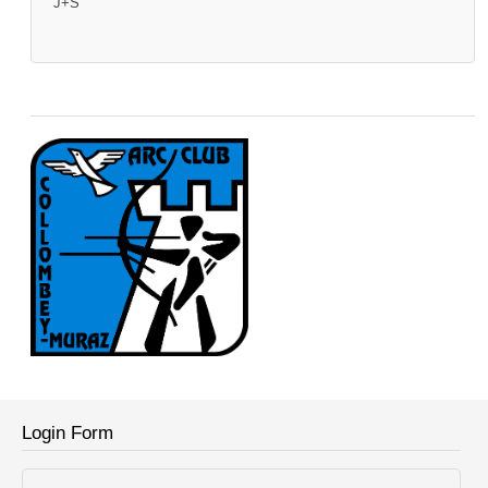
J+S
Login Form