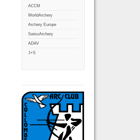
ACCM
WorldArchery
Archery Europe
SwissArchery
ADAV
J+S