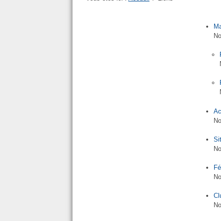
Ma
No
Ac
No
Si
No
Fé
No
Cl
No