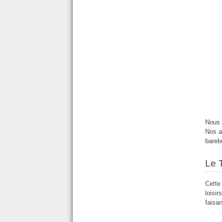
Nous 
Nos a
bareb
Le T
Cette
loisi
faisa