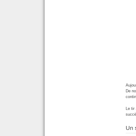
Aujou
De no
conti
Le tir
succè
Un 