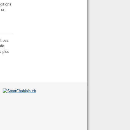
ditions
c un
stress
 de
s plus