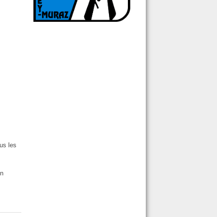
us les
un