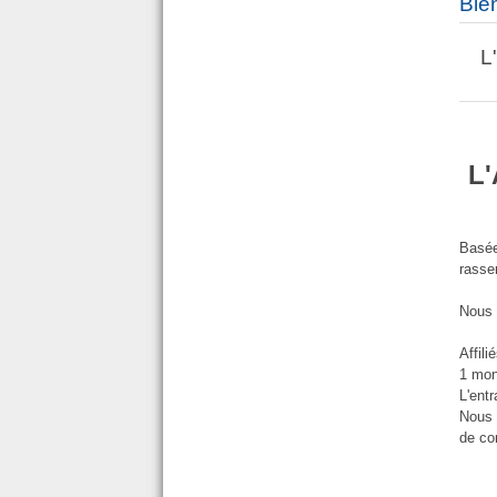
Bie
L
L'
Basée
rasse
Nous d
Affili
1 mon
L'ent
Nous a
de co