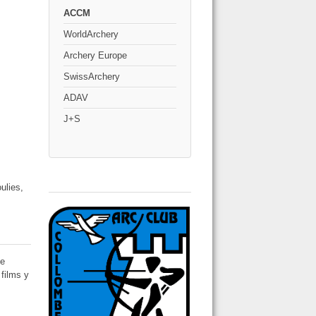
ACCM
WorldArchery
Archery Europe
SwissArchery
ADAV
J+S
ulies,
de
 films y