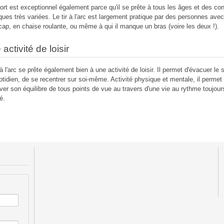
ort est exceptionnel également parce qu'il se prête à tous les âges et des con
ques très variées. Le tir à l'arc est largement pratique par des personnes ave
cap, en chaise roulante, ou même à qui il manque un bras (voire les deux !).
activité de loisir
 à l'arc se prête également bien à une activité de loisir. Il permet d'évacuer le 
otidien, de se recentrer sur soi-même. Activité physique et mentale, il permet
uver son équilibre de tous points de vue au travers d'une vie au rythme toujour
é.