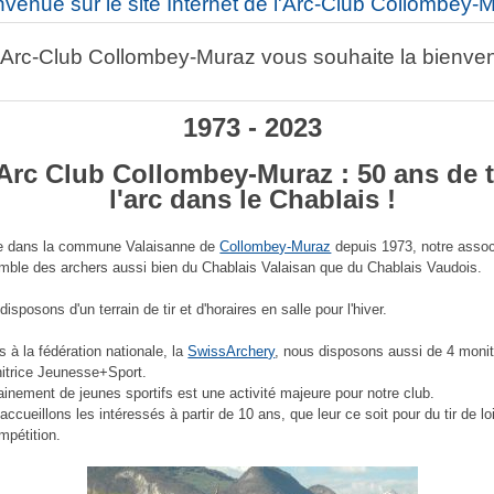
nvenue sur le site Internet de l'Arc-Club Collombey-
'Arc-Club Collombey-Muraz vous souhaite la bienve
1973 - 2023
Arc Club Collombey-Muraz : 50 ans de t
l'arc dans le Chablais !
 dans la commune Valaisanne de
Collombey-Muraz
depuis 1973, notre assoc
mble des archers aussi bien du Chablais Valaisan que du Chablais Vaudois.
isposons d'un terrain de tir et d'horaires en salle pour l'hiver.
és à la fédération nationale, la
SwissArchery
, nous disposons aussi de 4 monit
itrice Jeunesse+Sport.
rainement de jeunes sportifs est une activité majeure pour notre club.
ccueillons les intéressés à partir de 10 ans, que leur ce soit pour du tir de lo
mpétition.