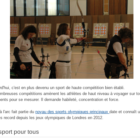
rd'hui, c'est en plus devenu un sport de haute compétition bien établi.
mbreuses compétitions amènent les athlètes de haut niveau à voyager sur to
nents pour se mesurer. Il demande habileté, concentration et force.
 à l'arc fait partie du
noyau des sports olympiques principaux
date et connaît 
s record depuis les jeux olympiques de Londres en 2012.
sport pour tous